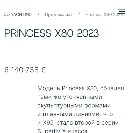
/
/
GO YACHTING
Продажа яхт
Princess X80 2023
Princess X80 2023
6 140 738 €
Модель Princess X80, обладая
теми же утонченными
скульптурными формами
и плавными линиями, что
и X95, стала второй в серии
Superfly X-класса.
Её уникальный
«суперфлайбридж»
предоставляет на 30% больше
внутреннего пространства
по сравнению
с традиционными яхтами