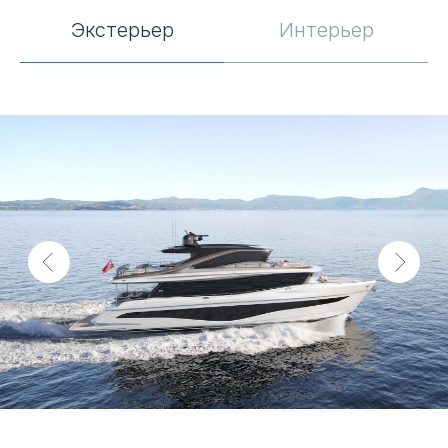
Экстерьер
Интерьер
Основные
характеристики
Местоположение
Гонконг
Год постройки
2023
Длина корпуса
25.2 м
Ширина
6.1 м
Осадка
1.8 м
Запас топлива
7046 л
Запас воды
1480 л