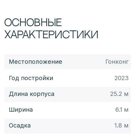
Водоизмещение
71 357 кг
Количество кают
4
Спальных мест
_
Двигатели
Twin MAN V12-1900
Моточасы
-
Мощность
2 x 1900 л.с.
Макс. Скорость
31 уз.
Скачать PDF