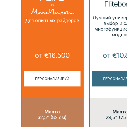
Flitebo
Лучший униве
Для опытных райдеров
выбор и с
многофункци
модел
от €16.500
от €10
ПЕРСОНАЛИЗИРУЙ
ПЕРСОНАЛИ
Мачта
Мачт
32,5" (82 см)
29,5" (75