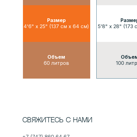
Размер
Разме
4'6" x 25" (137 см x 64 см)
5'8" x 28" (173 
Объем
Объе
60 литров
100 лит
Свяжитесь с нами
+7 (747) 860 64 67