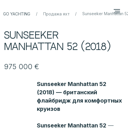
/
/
Sunseeker Manhattan 52
GO YACHTING
Продажа яхт
Sunseeker
Manhattan 52 (2018)
975 000 €
Sunseeker Manhattan 52
(2018) — британский
флайбридж для комфортных
круизов
Sunseeker Manhattan 52
—
одна из самых удачных
и востребованных моделей
линейки Manhattan. Яхта
сочетает в себе узнаваемый
британский дизайн, удобную
классическую планировку