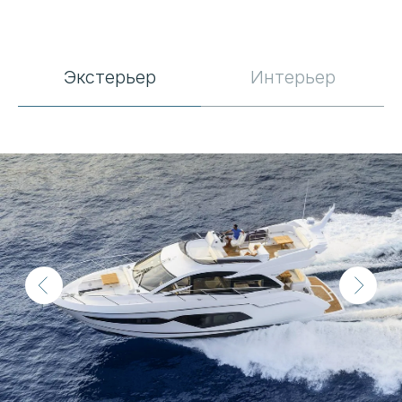
Основные
характеристики
Экстерьер
Интерьер
Местоположение
Турция
Год постройки
2018
Длина корпуса
17,20 м
Ширина
4,80 м
Осадка
около 1,27 м
Запас топлива
около 2 200 л
Запас воды
около 600 л
Водоизмещение
около 27 т
Количество кают
3+1