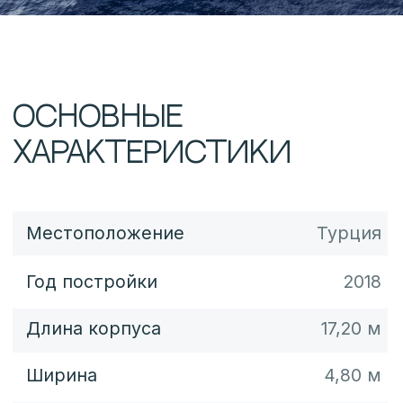
Спальных мест
Двигатели
2 × Volvo Penta
Моточасы
Мощность
2 × 725 л.с.
Макс. Скорость
до 31 узла