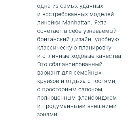
и отличные ходовые качества.
Это сбалансированный
вариант для семейных
круизов и отдыха с гостями,
с просторным салоном,
полноценным флайбриджем
и продуманными внешними
зонами.
Яхта 2018 года, в хорошем
техническом состоянии,
полностью готова
к эксплуатации и сезону.
Яхта на воде и готова
к просмотру
Доставка в любой регион
Помощь с лизингом
и оформлением
Расчёт в РФ
Показ по предварительной