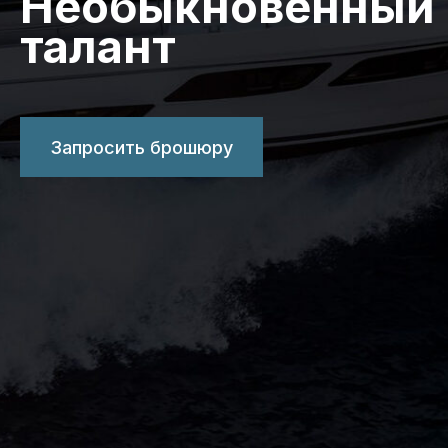
Необыкновенный
талант
Запросить брошюру