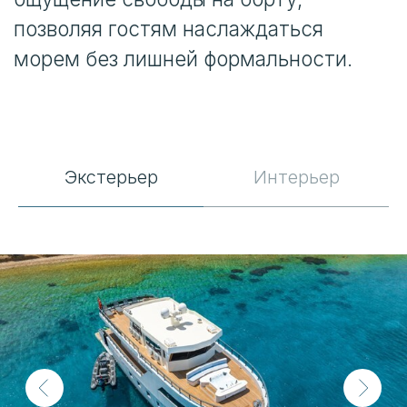
Экстерьер
Интерьер
Описание
CALM DOWN — это современная 30-
метровая моторная яхта, в которой
комфорт и непринуждённая атмосфера
отдыха сочетаются с продуманной
функциональностью. Просторная
планировка и гармоничные пропорции