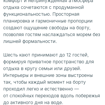
начинается с новой бухты, а каждый
день — с ощущения полной свободы.
Название
CALM DOWN
Год
2023
Верфь
CUSTOM
Тип
Motor Yacht
Размещение
Гости
12
Каюты
6