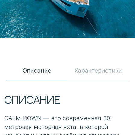
создают ощущение свободы на борту,
позволяя гостям наслаждаться морем без
лишней формальности.
Шесть кают принимают до 12 гостей,
формируя приватное пространство для
отдыха в кругу семьи или друзей.
Интерьеры и внешние зоны выстроены
так, чтобы каждый момент на борту
проходил легко и естественно —
от спокойных переходов вдоль побережья
Описание
Характеристики
до активного дня на воде.
Широкий выбор водных развлечений —
от гидроцикла и seabob до водных лыж
и надувных аттракционов — делает CALM
DOWN особенно привлекательной для
динамичного отдыха. При этом маршруты
по Турции и Греции раскрывают один
из самых живописных регионов
Средиземноморья, где каждое утро