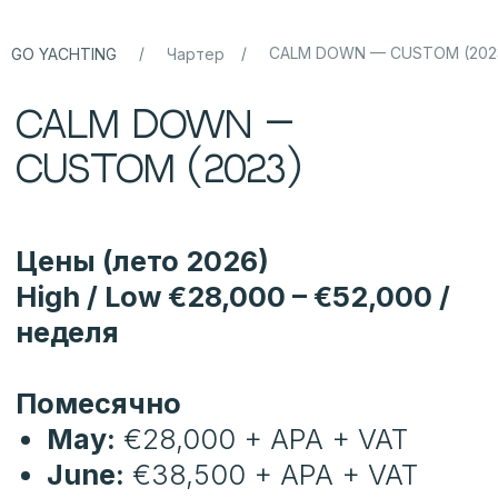
/
/
CALM DOWN — CUSTOM (202
GO YACHTING
Чартер
CALM DOWN —
CUSTOM (2023)
Цены (лето 2026)
High / Low €28,000 – €52,000 /
неделя
Помесячно
May:
€28,000 + APA + VAT
June:
€38,500 + APA + VAT
July:
€52,500 + APA + VAT
August:
€52,500 + APA + VAT
September:
€42,000 + APA +
VAT
October:
€28,000 + APA + VAT